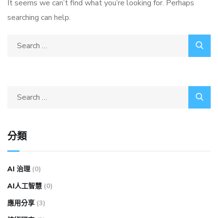
It seems we can’t find what you’re looking for. Perhaps
searching can help.
分類
AI 治理
(0)
AI人工智慧
(0)
應用分享
(3)